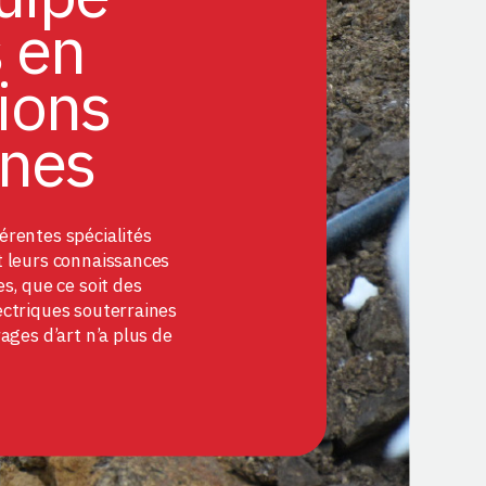
s en
ions
ines
érentes spécialités
t leurs connaissances
s, que ce soit des
ectriques souterraines
ages d’art n’a plus de