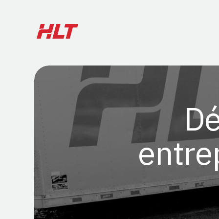
Dé
entre