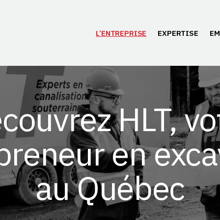
L’ENTREPRISE
EXPERTISE
EM
couvrez HLT, vo
preneur en exca
au Québec