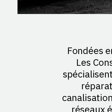
Fondées e
Les Cons
spécialisen
réparat
canalisation
réseaux é