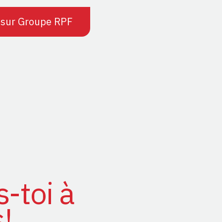
 sur Groupe RPF
s-toi à
!