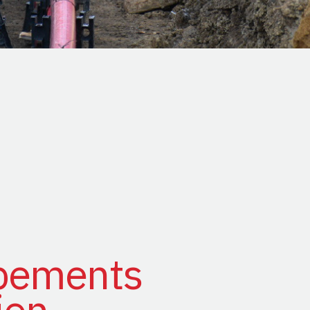
pements
ion