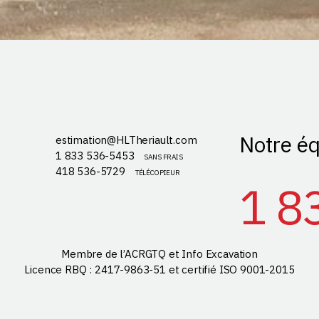
Notre éq
estimation@HLTheriault.com
1 833 536-5453
SANS FRAIS
418 536-5729
TÉLÉCOPIEUR
1 8
Membre de l’ACRGTQ et Info Excavation
Licence RBQ : 2417-9863-51 et certifié ISO 9001-2015